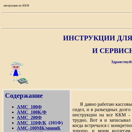
инструкции по ККМ
ИНСТРУКЦИИ ДЛ
И СЕРВИС
Здравствуйт
Содержание
Я давно работаю кассовым
АМС 100Ф
сидел, и в разъездных долго
АМС 100К/Ф
инструкции на все ККМ - 
АМС 200Ф
трудно. Вот я и записывал
AMC 110Ф/K
(101Ф)
когда встречался с конкрет
АМС-100МК/миниК
хорошо, и моим коллегам.