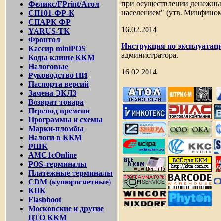
при осуществлении денежных
Феликс/FPrint/Атол
населением" (утв. Минфином
СП101-ФР-К
СП
АРК
ФР
16.02.2014
YARUS-TK
Фронтол
Инструкция по эксплуата
Кассир
miniPOS
администратора.
Код
ы клише ККМ
Налоговые
16.02.2014
Руководство НИ
Паспорта версий
Замена ЭКЛЗ
Возврат товара
Перевод времени
Программы и схемы
Марки-пломбы
Налоги в ККМ
РШК
АМС1сOnline
POS-терминалы
Платежные терминалы
CDM
(
купюросчетные
)
КПК
Flashboot
Московские и другие
ЦТО ККМ