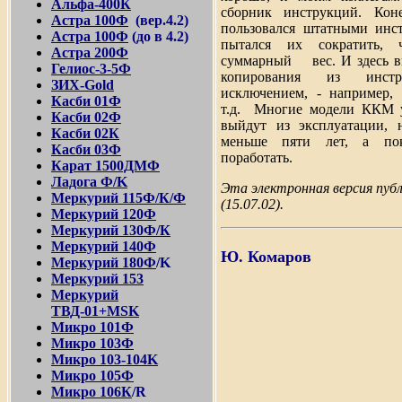
Альфа-400К
сборник инструкций. Коне
Астра 100Ф
(вер.4.2)
пользовался штатными инст
Астра 100Ф
(до в 4.2)
пытался их сократить,
Астра 200Ф
суммарный вес. И здесь вы
Гелиос-3-5Ф
копирования из инст
ЗИХ-Gold
исключением, - например,
Касби 01Ф
т.д. Многие модели ККМ у
Касби 02Ф
выйдут из эксплуатации, 
Касби 02К
меньше пяти лет, а по
Касби 03Ф
поработат
Карат 1500ДМФ
Ладога Ф/K
Эта электронная версия пуб
Меркурий 115Ф/К/Ф
(15.07.02).
Меркурий 120Ф
Меркурий 130Ф/К
Меркурий 140Ф
Ю. Комаров
Меркурий 180Ф
/K
Меркурий 153
Меркурий
ТВД-01+MSK
Микро 101Ф
Микро 103Ф
Микро 103-104K
Микро 105Ф
Микро 10
6
К
/
R