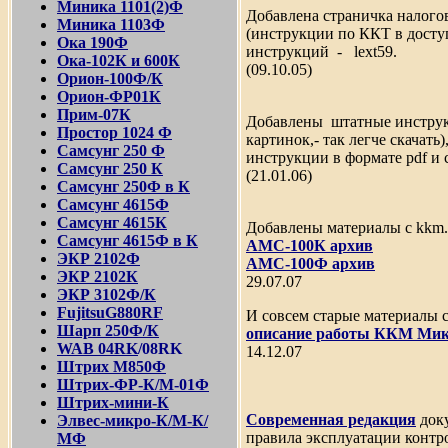
Миника 1101(2)Ф
Добавлена страничка налого
Миника 1103Ф
(инструкции по ККТ в досту
Ока 190Ф
инструкций - lext59.
Ока-102К и 600К
(09.10.05)
Орион-100Ф/К
Орион-ФР01К
Прим-07К
Добавлены штатные инстру
Простор 1024 Ф
картинок,- так легче скачать)
Самсунг 250 Ф
инструкции в формате pdf
и 
Самсунг 250 К
(21.01.06)
Самсунг 250Ф в К
Самсунг 4615Ф
Самсунг 4615К
Добавлены материалы с kkm
Самсунг 4615Ф в К
АМС-100К архив
ЭКР 2102Ф
АМС-100Ф архив
ЭКР 2102К
29.07.07
ЭКР 3102Ф/К
FujitsuG880RF
И совсем старые материалы с
Шарп 250Ф/К
описание работы ККМ Ми
WAB 04RK
/08RK
14.12.07
Штрих М850Ф
Штрих-ФР-К/М-01Ф
Штрих-мини-К
Современная редакция
док
Элвес-микро-К
/
М-К/
правила эксплуатации конт
МФ