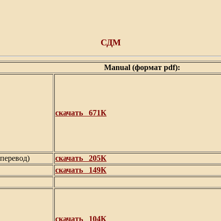
СДМ
Manual (формат pdf):
скачать 671К
 перевод)
скачать 205К
скачать 149К
скачать
104К