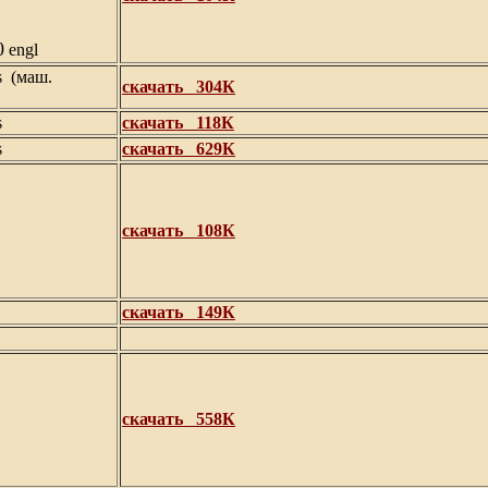
0
engl
s
(маш.
скачать
304К
s
скачать
118К
s
скачать
629К
скачать
108К
скачать
149К
скачать
558К