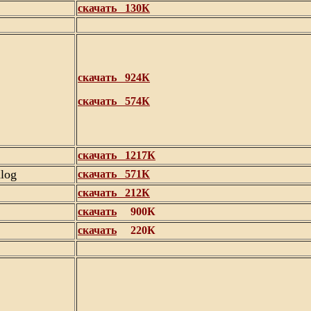
скачать
130К
скачать
924К
скачать
574К
скачать
1217К
alog
скачать
571К
скачать
212К
скачать
900К
скачать
220К