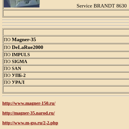
Service BRANDT 8630
Magner-35
ПО
DeLaRue2000
ПО
ПО
IMPULS
ПО
SIGMA
ПО
SAN
ПО
УПБ-2
ПО
УРАЛ
http://www.magner-150.ru
/
http://magner-35.narod.ru/
http://www.m-gss.ru/2-2.php