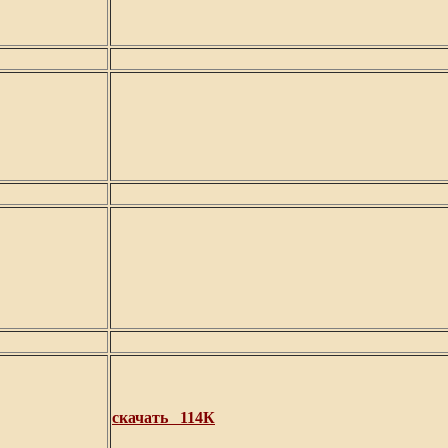
скачать
114К