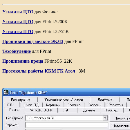
Утилиты ЦТО
для Феликс
Утилиты ЦТО
для
FPrint-5200K
Утилиты ЦТО
для FPrint-22/55K
Прошивки под мелкое ЭКЛЗ
для
FPrint
Техобнуление
для
FPrint
Прошивание проца
FPrint-55_22K
Протоколы работы ККМ ГК Атол
3М