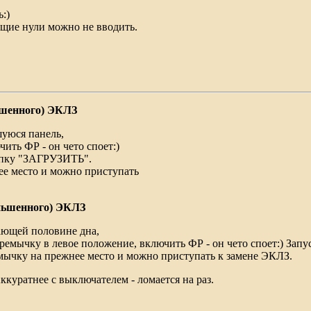
ь:)
ющие нули можно не вводить.
ьшенного) ЭКЛЗ
шуюся панель,
ить ФР - он чето споет:)
нопку "ЗАГРУЗИТЬ".
ее место и можно приступать
еньшенного) ЭКЛЗ
ающей половине дна,
ремычку в левое положение, включить ФР - он чето споет:) Запу
ычку на прежнее место и можно приступать к замене ЭКЛЗ.
куратнее с выключателем - ломается на раз.