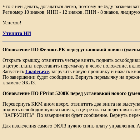
Что с ней делать, догадаться легко, поэтому не буду разжевыват
Регномер 10 знаков, ИНН - 12 знаков, ПНИ - 8 знаков, лидиру
Успехов!
Утилита НИ
Обновление ПО Феликс-РК перед установкой нового (умен
Открыть крышку, отвинтить четыре винта, поднять освободив
в цетре платы переставить перемычку в левое положение, включ
Запустить
Loader.exe
, загрузить новую прошивку и нажать к
По завершении будет сообщение. Вернуть перемычку на прежн
к замене ЭКЛЗ.
Обновление ПО FPrint-5200К перед установкой нового (ум
Перевернуть ККМ дном вверх, отвинтить два винта на выступ
поднять освободившуюся панель, в цетре платы переставить пе
"ЗАГРУЗИТЬ". По завершении будет сообщение. Вернуть перем
Для извлечения самого ЭКЛЗ нужно снять плату управления. Ак