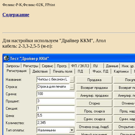
Феликс-Р-К,Феликс-02К, FPrint
Содержание
Для настройки используем "Драйвер ККМ", Атол
кабель: 2-3,3-2,5-5 (м-п):