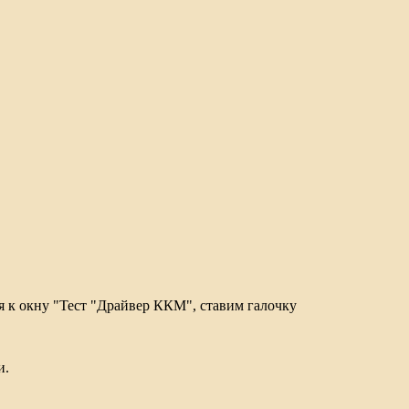
 к окну "Тест "Драйвер ККМ", ставим галочку
и.